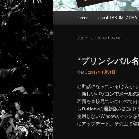
メインメニュー
home
about TAKUMI AREA
メインコンテンツへ移動
サブコンテンツへ移動
月別アーカイブ:
2019年1月
“プリンシパル
投稿日:
2019年1月31日
お世話になっているIさんか
「新しいパソコンでメールの
画面を直接見ていないので何
ら
Outlook
の
最新版
を設定中
使用しないWindowsマシン
にアップデート、その上で
挙