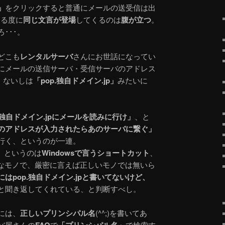
」
をクリックすると普通にメールの送受信は出
する度に
同じ文言が登場
してくるのは
腹が立つ
。
･･･。
どこも
レンタルサーバ
さんにお世話になってい
にメールの送信サーバ・受信サーバのアドレス
、ないしは
「pop.独自ドメイン.jp」
みたいに
p.独自ドメイン.jpにメールを読みに行け」
、と
のアドレスが入力されたらあのサーバに繋ぐ」
行く、というのが一連。
p」というのは
Windowsで言うショートカット
、
なモノで、厳密に言えば正しいモノでは無いら
はpop.独自ドメイン.jpと書いてないけど、
と聞き返してくれている、と判断すべし。
には、
正しいプリンシパル名
(^^;)を書いてあ
バ屋さんの
で
で検索す