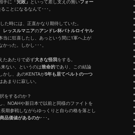
相手に
「完敗」
といって差し支えの無い
フォー
ることになるなんて･･･。
契約した時には、正直かなり期待していた。
、
レッスルマニア
の
アンドレ杯バトルロイヤル
本当に狂喜したし、あっという間に1軍へ上が
かった。しかし･･･。
えたあたりで必ず
大きな怪我
をする。
出来ない、というのは
致命的
であり、この結論
かし、あのKENTAが
5年も居てベルトの一つ
はあまりに寂しい。
選択をするのか？
し、NOAHや新日本で以前と同様のファイトを
に長期参戦しながらゆっくりと自らの格を落とし
商品価値があるのか
･･･。