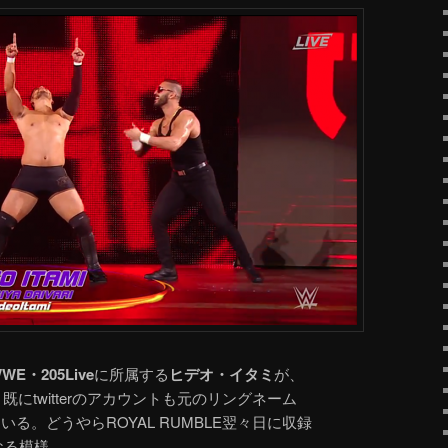
WE・205Live
に所属する
ヒデオ・イタミ
が、
既にtwitterのアカウントも元のリングネーム
いる。どうやらROYAL RUMBLE翌々日に収録
なる模様。