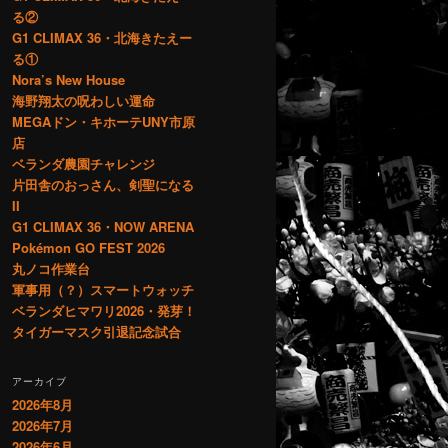
る②
G1 CLIMAX 36・北海きたえー
る①
Nora’s New House
海野翔太の呪わしい運命
MEGAドン・キホーテUNY市原
店
ベランダ農園チャレンジ
片田舎のおっさん、剣聖になる
II
G1 CLIMAX 36・NOW ARENA
Pokémon GO FEST 2026
丸ノコ作業台
軍事用（？）スマートウォッチ
ベランダヒマワリ2026・発芽！
タイガーマスク引退記念試合
アーカイブ
2026年8月
2026年7月
2026年6月