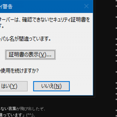
らない言葉
が飛び出したぞ、
違っています」
(^^;)。