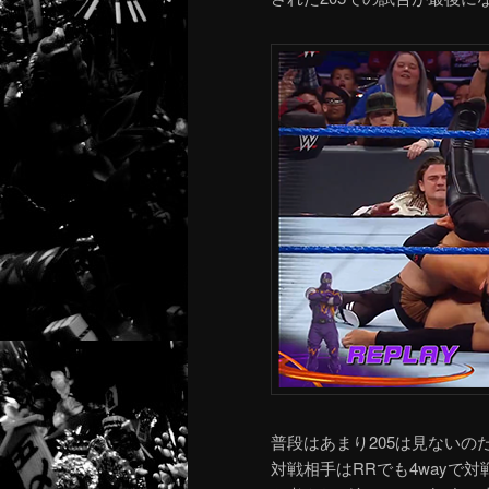
普段はあまり205は見ない
対戦相手はRRでも4wayで