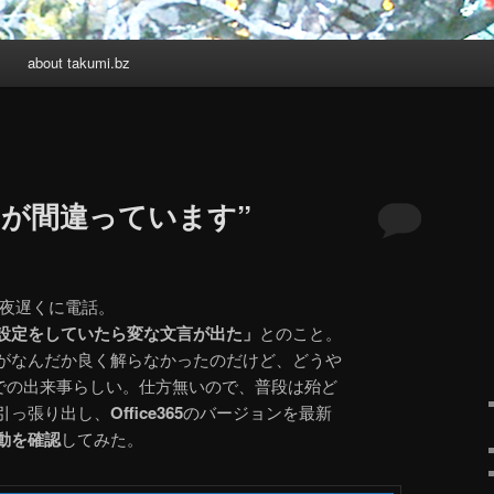
about takumi.bz
名が間違っています”
ら夜遅くに電話。
設定をしていたら変な文言が出た」
とのこと。
がなんだか良く解らなかったのだけど、どうや
での出来事らしい。仕方無いので、普段は殆ど
を引っ張り出し、
Office365
のバージョンを最新
動を確認
してみた。