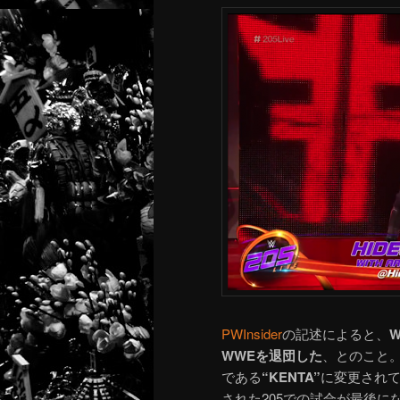
PWInsider
の記述によると、
W
WWEを退団した
、とのこと。
である
“KENTA”
に変更されて
された205での試合が最後に