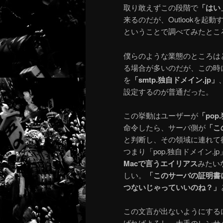
取り敢えずこの段階で
「はい
来るのだが、Outlookを起動
ということで調べてみたところ
僕らのような業態のところは
る場合が多いのだが、この時
を
「smtp.独自ドメイン.jp」
設定するのが普通だった。
この挙動はユーザーが
「po
命令したら、サーバ側が
「こ
と判断し、その領域に連れて
つまり「pop.独自ドメイン.j
Macで言うエイリアス
みたい
しい。
「このサーバの証明書に
つないじゃっていいのね？」
この文言が出ないようにする
げればよろし。大手のレンサ