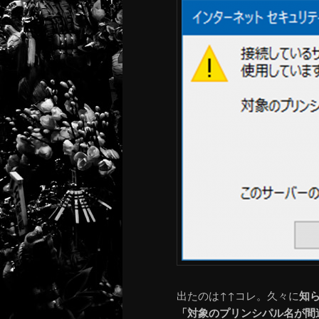
出たのは↑↑コレ。久々に
知
「対象のプリンシパル名が間