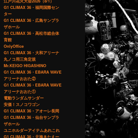
江戸川花火大会2026（8/1）
G1 CLIMAX 36・福岡国際セン
ター
G1 CLIMAX 36・広島サンプラ
ザホール
G1 CLIMAX 36・高松市総合体
育館
OnlyOffice
G1 CLIMAX 36・大和アリーナ
丸ノコ用三角定規
Mr.KEIGO HIGASHINO
G1 CLIMAX 36・EBARA WAVE
アリーナおおた②
G1 CLIMAX 36・EBARA WAVE
アリーナおおた①
電動ランダムサンダー
安価！スノコワゴン
G1 CLIMAX 36・アオーレ長岡
G1 CLIMAX 36・仙台サンプラ
ザホール
ユニホルダーアイテムあれこれ
G1 CLIMAX 36・北海きたえー