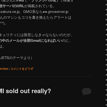
FAQ
「プリンシパル名」
信サーバのURL
が掲載されている。
a.ne.jp、GMO系なら●●.gmoserver.jp
さんのマシンもココを書き換えたらアラートは
^)。
キュリティには留意しなきゃならないのだが、
の中のメールが全部Gmailになればいい
のに、
は。
E JETSのテーマより）
rvice
|
コメントをどうぞ
 sold out really?