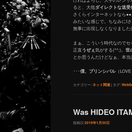
ると、大抵
ダイレクトな送受
さくらインターネットなら●●.sakur
みたいな感じで。ちなみにI
無事に出現しなくなりました(^
まぁ、こういう時代なのでセ
正直
うぜぇ
気がする(^^;)。
世
とか思うんだけどなぁ、本当
･･･
僕、プリンシパル
（LOV
カテゴリー:
ネット関連
|
タグ:
WebSe
Was HIDEO ITAMI
投稿日:
2019年1月30日