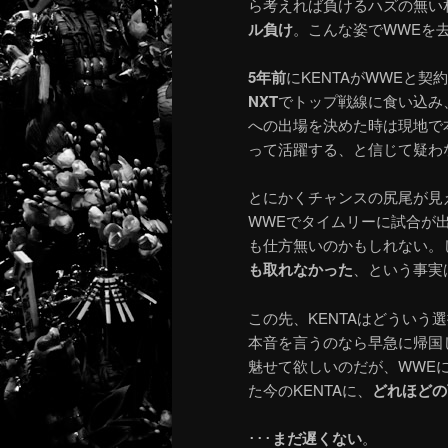
ら考えれば負けるハズの無い
ル負け
。こんな姿でWWEを去
5年前
にKENTAがWWEと
NXT
でトップ戦線に食い込み
への出場を決めた時は現地で
って活躍する、と信じて疑わな
とにかくチャンスの尻尾が見
WWEでタイムリーに試合が
も仕方無いのかもしれない。し
も取れなかった
、という事実
この先、KENTAはどういう
本音を言うのなら早急に帰国
魅せて欲しいのだが、WWE
た今のKENTAに、
どれほどの
･･･
まだ遅くない
。